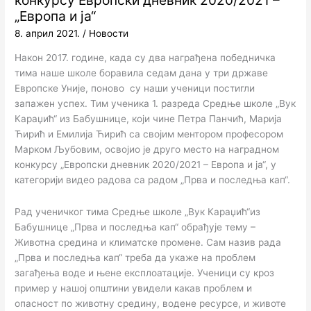
конкурсу Европски дневник 2020/2021 –
„Европа и ја“
8. април 2021.
/
Новости
Након 2017. године, када су два награђена победничка
тима наше школе боравила седам дана у три државе
Европске Уније, поново су наши ученици постигли
запажен успех. Тим ученика 1. разреда Средње школе „Вук
Караџић“ из Бабушнице, који чине Петра Панчић, Марија
Ћирић и Емилија Ћирић са својим ментором професором
Марком Љубовим, освојио је друго место на наградном
конкурсу „Европски дневник 2020/2021 – Европа и ја“, у
категорији видео радова са радом „Прва и последња кап“.
Рад ученичког тима Средње школе „Вук Караџић“из
Бабушнице „Прва и последња кап“ обрађује тему –
Животна средина и климатске промене. Сам назив рада
„Прва и последња кап“ треба да укаже на проблем
загађења воде и њене експлоатације. Ученици су кроз
пример у нашој општини увидели какав проблем и
опасност по животну средину, водене ресурсе, и животе