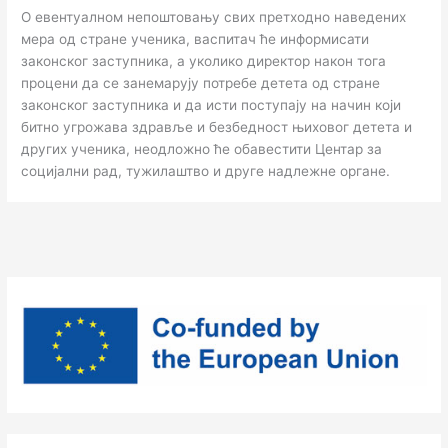
О евентуалном непоштовању свих претходно наведених
мера од стране ученика, васпитач ће информисати
законског заступника, а уколико директор након тога
процени да се занемарују потребе детета од стране
законског заступника и да исти поступају на начин који
битно угрожава здравље и безбедност њиховог детета и
других ученика, неодложно ће обавестити Центар за
социјални рад, тужилаштво и друге надлежне органе.