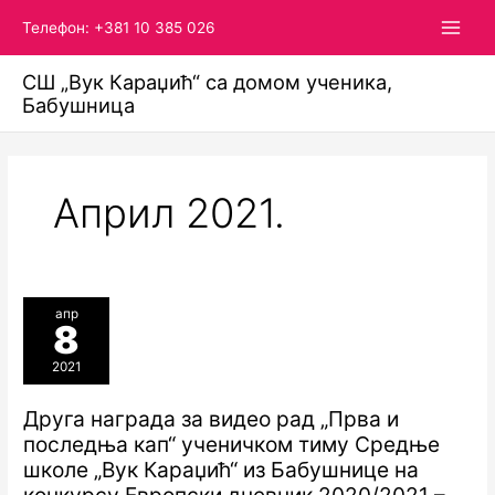
Пређи
Телефон: +381 10 385 026
на
садржај
СШ „Вук Караџић“ са домом ученика,
Бабушница
Април 2021.
апр
8
2021
Друга награда за видео рад „Прва и
последња кап“ ученичком тиму Средње
школе „Вук Караџић“ из Бабушнице на