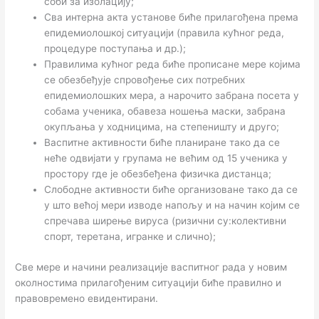
соби за изолацију;
Сва интерна акта установе биће прилагођена према
епидемиолошкој ситуацији (правила кућног реда,
процедуре поступања и др.);
Правилима кућног реда биће прописане мере којима
се обезбеђује спровођење сих потребних
епидемиолошких мера, а нарочито забрана посета у
собама ученика, обавеза ношења маски, забрана
окупљања у ходницима, на степеништу и друго;
Васпитне активности биће планиране тако да се
неће одвијати у групама не већим од 15 ученика у
простору где је обезбеђена физичка дистанца;
Слободне активности биће организоване тако да се
у што већој мери изводе напољу и на начин којим се
спречава ширење вируса (ризични су:колективни
спорт, теретана, игранке и слично);
Све мере и начини реализације васпитног рада у новим
околностима прилагођеним ситуацији биће правилно и
правовремено евидентирани.