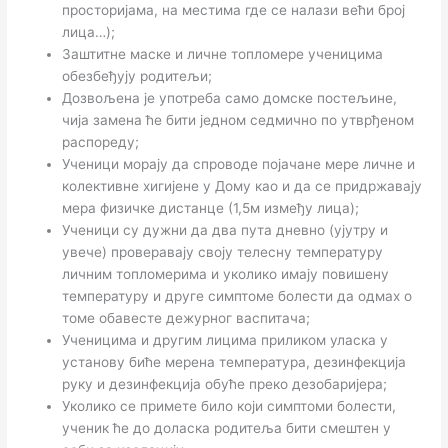
просторијама, на местима где се налази већи број
лица…);
Заштитне маске и личне топломере ученицима
обезбеђују родитељи;
Дозвољена је употреба само домске постељине,
чија замена ће бити једном седмично по утврђеном
распореду;
Ученици морају да спроводе појачане мере личне и
колективне хигијене у Дому као и да се придржавају
мера физичке дистанце (1,5м између лица);
Ученици су дужни да два пута дневно (ујутру и
увече) проверавају своју телесну температуру
личним топломерима и уколико имају повишену
температуру и друге симптоме болести да одмах о
томе обавесте дежурног васпитача;
Ученицима и другим лицима приликом уласка у
установу биће мерена температура, дезинфекција
руку и дезинфекција обуће преко дезобаријера;
Уколико се примете било који симптоми болести,
ученик ће до доласка родитеља бити смештен у