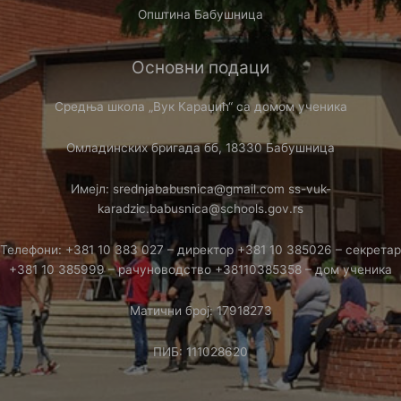
Општина Бабушница
Основни подаци
Средња школа „Вук Караџић“ са домом ученика
Омладинских бригада бб, 18330 Бабушница
Имејл: srednjababusnica@gmail.com ss-vuk-
karadzic.babusnica@schools.gov.rs
Телефони: +381 10 383 027 – директор +381 10 385026 – секретар
+381 10 385999 – рачуноводство +38110385358 – дом ученика
Матични број: 17918273
ПИБ: 111028620