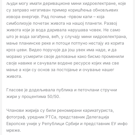
људи могу имати деривационе мини хидроелектране, које
су заправо негативан пример коришћења обновљивих
извора енергије. Рад почиње -првом капи – која
симболизује почетак живота на нашој планети. Развој
живота који је вода даривала нарушава човек. Не само
што је вода загађена, већ, у случају мини хидроелектрана,
мање планинске реке и потоци потпуно нестају из корита
кроз цеви. Видео поручује да још увек има наде, и да
морамо усмерити своје деловање како бисмо променили
своје навике и сачували водене ресурсе којих има све
мање а који су основ за постојање и очување нашег
живота.
Гласове је додељивала публика и петочлани стручни
жири у процентима 50/50.
Чланови жирија су били реномирани карикатуриста,
фотограф, уредник РТСа, представник Делегација
Европске уније у Републици Србији и представник ЕУ инфо
мреже.