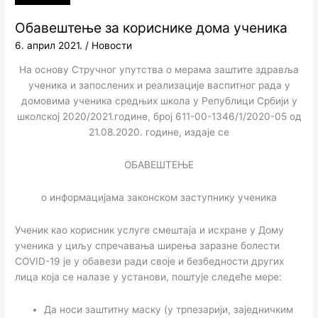
Обавештење за кориснике дома ученика
6. април 2021.
/
Новости
На основу Стручног упутства о мерама заштите здравља
ученика и запослених и реализације васпитног рада у
домовима ученика средњих школа у Републици Србији у
школској 2020/2021.године, број 611-00-1346/1/2020-05 од
21.08.2020. године, издаје се
ОБАВЕШТЕЊЕ
о информацијама законском заступнику ученика
Ученик као корисник услуге смештаја и исхране у Дому
ученика у циљу спречавања ширења заразне болести
COVID-19 је у обавези ради своје и безбедности других
лица која се налазе у установи, поштује следеће мере:
Да носи заштитну маску (у трпезарији, заједничким