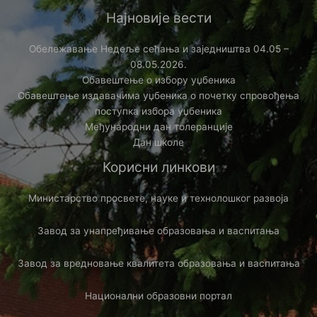
Најновије вести
Обележавање Недеље сећања и заједништва 04.05 –
08.05.2026.
Обавештење о избору уџбеника
Обавештење издавачима уџбеника о почетку спровођења
поступка избора уџбеника
Међународни дан толеранције
Дан школе
Корисни линкови
Министарство просвете, науке и технолошког развоја
Зaвод за унапређивање образовања и васпитања
Завод за вредновање квалитета образовања и васпитања
Национални образовни портал