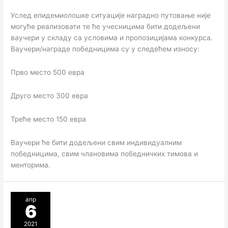
Услед епидемиолошке ситуације наградно путовање није
могуће реализовати те ће учесницима бити додељени
ваучери у складу са условима и пропозицијама конкурса.
Ваучери/награде победницима су у следећем износу:
Прво место 500 евра
Друго место 300 евра
Треће место 150 евра
Ваучери ће бити додељени свим индивидуалним
победницима, свим члановима победничких тимова и
менторима.
апр
6
2021